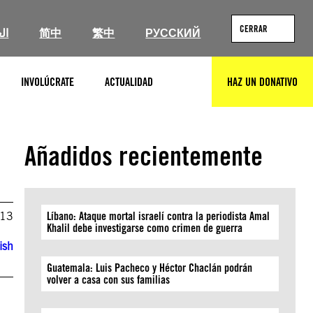
CERRAR
ال
简中
繁中
РУССКИЙ
INVOLÚCRATE
ACTUALIDAD
HAZ UN DONATIVO
BUSCAR
Añadidos recientemente
013
Líbano: Ataque mortal israelí contra la periodista Amal
Khalil debe investigarse como crimen de guerra
ish
Guatemala: Luis Pacheco y Héctor Chaclán podrán
volver a casa con sus familias