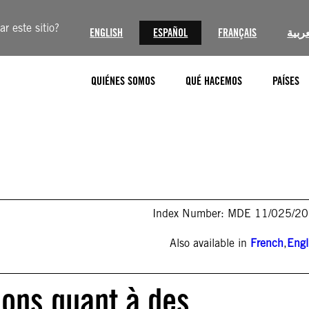
r este sitio?
ENGLISH
ESPAÑOL
FRANÇAIS
عربية
QUIÉNES SOMOS
QUÉ HACEMOS
PAÍSES
Index Number: MDE 11/025/2
Also available in
French
,
Engl
ions quant à des