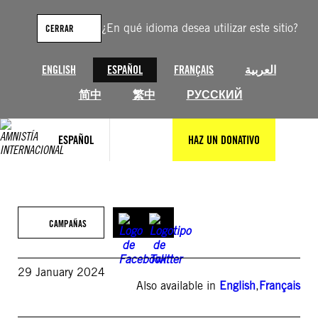
Saltar
al
¿En qué idioma desea utilizar este sitio?
CERRAR
contenido
ENGLISH
ESPAÑOL
FRANÇAIS
العربية
简中
繁中
РУССКИЙ
ESPAÑOL
HAZ UN DONATIVO
CAMPAÑAS
29 January 2024
Also available in
English
,
Français