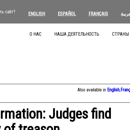
ть сайт?
ENGLISH
ESPAÑOL
FRANÇAIS
عربية
О НАС
НАША ДЕЯТЕЛЬНОСТЬ
СТРАНЫ
Also available in
English
,
Franç
ormation: Judges find
y of treason