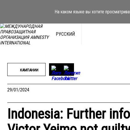
Перейти
к
На каком языке вы хотите просматрива
содержимому
РУССКИЙ
КАМПАНИИ
29/01/2024
Indonesia: Further inf
Victor Yeimo not guilt