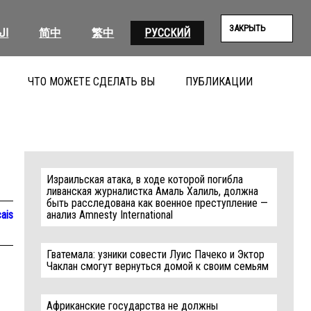
ЗАКРЫТЬ
ال
简中
繁中
РУССКИЙ
ЧТО МОЖЕТЕ СДЕЛАТЬ ВЫ
ПУБЛИКАЦИИ
ПОИС
Израильская атака, в ходе которой погибла
ливанская журналистка Амаль Халиль, должна
быть расследована как военное преступление —
ais
анализ Amnesty International
Гватемала: узники совести Луис Пачеко и Эктор
Чаклан смогут вернуться домой к своим семьям
Африканские государства не должны