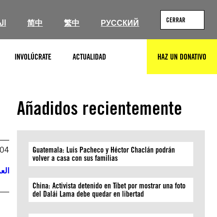
CERRAR
ال
简中
繁中
РУССКИЙ
INVOLÚCRATE
ACTUALIDAD
HAZ UN DONATIVO
BUSCAR
Añadidos recientemente
004
Guatemala: Luis Pacheco y Héctor Chaclán podrán
volver a casa con sus familias
العر
China: Activista detenido en Tíbet por mostrar una foto
del Dalái Lama debe quedar en libertad