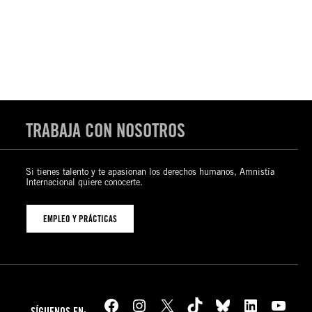
TRABAJA CON NOSOTROS
Si tienes talento y te apasionan los derechos humanos, Amnistía
Internacional quiere conocerte.
EMPLEO Y PRÁCTICAS
Facebook
Instagram
X
TikTok
Bluesky
LinkedIn
YouTube
SÍGUENOS EN: