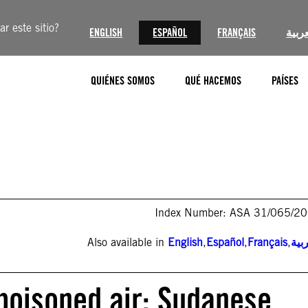
r este sitio?
ENGLISH
ESPAÑOL
FRANÇAIS
عربية
QUIÉNES SOMOS
QUÉ HACEMOS
PAÍSES
Index Number: ASA 31/065/2
Also available in
English
,
Español
,
Français
,
بية
poisoned air: Sudanese