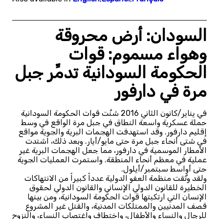
السودان: أرض محروقة
وهواء مسموم: قوات
الحكومة السودانية تدمِّر جبل
مرة في دارفور
في يناير/كانون الثاني 2016 شنَّت قوات الحكومة السودانية
حملة عسكرية واسعة النطاق في جبل مرة الواقع في وسط
إقليم دارفور. وقد استهدفت الهجمات البرية والجوية مواقع
في شتى أنحاء جبل مرة حتى مايو/أيار. وبعد ذلك، اشتدت
الأمطار الموسمية في دارفور، مما جعل الهجمات البرية غير
عملية في معظم أنحاء المنطقة. واستمرت العمليات الجوية
حتى أواسط سبتمبر/أيلول.
ولقد وثَّقت منظمة العفو الدولية عدداً كبيراً من الانتهاكات
الخطيرة للقانون الدولي الإنساني والقانون الدولي لحقوق
الإنسان التي ارتكبتها قوات الحكومة السودانية، ومن بينها
قصف المدنيين والممتلكات المدنية، والقتل غير المشروع
للرجال والنساء والأطفال، واختطاف واغتصاب النساء، والنزوح