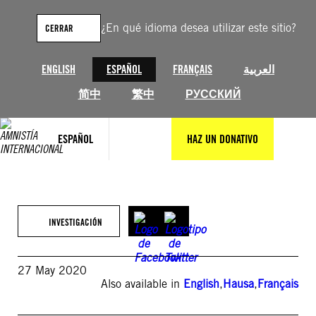
Saltar
al
¿En qué idioma desea utilizar este sitio?
CERRAR
contenido
ENGLISH
ESPAÑOL
FRANÇAIS
العربية
简中
繁中
РУССКИЙ
ESPAÑOL
HAZ UN DONATIVO
INVESTIGACIÓN
27 May 2020
Also available in
English
,
Hausa
,
Français