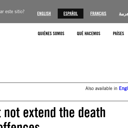
r este sitio?
ENGLISH
ESPAÑOL
FRANÇAIS
عربية
QUIÉNES SOMOS
QUÉ HACEMOS
PAÍSES
Also available in
Engl
 not extend the death
offences