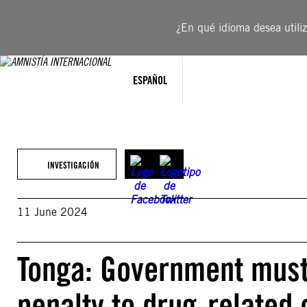
Saltar
al
¿En qué idioma desea utiliza
contenido
ESPAÑOL
INVESTIGACIÓN
11 June 2024
Tonga: Government must
penalty to drug-related 