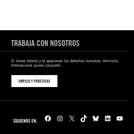
TRABAJA CON NOSOTROS
Si tienes talento y te apasionan los derechos humanos, Amnistía
Internacional quiere conocerte.
EMPLEO Y PRÁCTICAS
Facebook
Instagram
X
TikTok
Bluesky
LinkedIn
YouTube
SÍGUENOS EN: