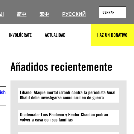
CERRAR
ال
简中
繁中
РУССКИЙ
INVOLÚCRATE
ACTUALIDAD
HAZ UN DONATIVO
BUSCAR
Añadidos recientemente
ish
Líbano: Ataque mortal israelí contra la periodista Amal
Khalil debe investigarse como crimen de guerra
Guatemala: Luis Pacheco y Héctor Chaclán podrán
volver a casa con sus familias