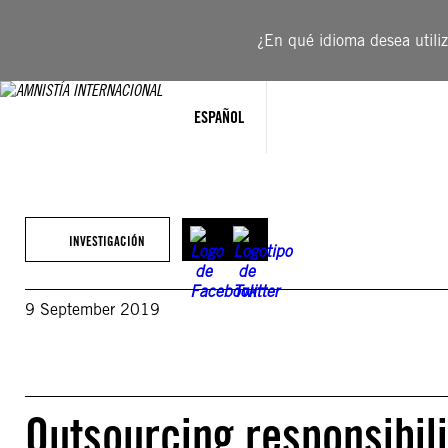
Saltar
al
¿En qué idioma desea utiliza
contenido
ESPAÑOL
INVESTIGACIÓN
9 September 2019
Outsourcing responsibili