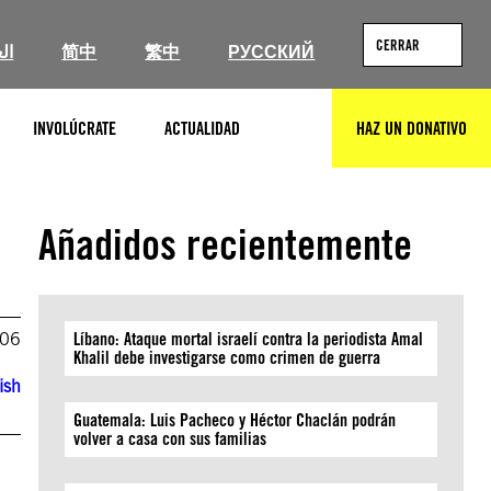
CERRAR
ال
简中
繁中
РУССКИЙ
INVOLÚCRATE
ACTUALIDAD
HAZ UN DONATIVO
BUSCAR
Añadidos recientemente
006
Líbano: Ataque mortal israelí contra la periodista Amal
Khalil debe investigarse como crimen de guerra
ish
Guatemala: Luis Pacheco y Héctor Chaclán podrán
volver a casa con sus familias