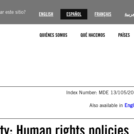
r este sitio?
ENGLISH
ESPAÑOL
FRANÇAIS
عربية
QUIÉNES SOMOS
QUÉ HACEMOS
PAÍSES
Index Number: MDE 13/105/2
Also available in
Engl
ty: Human rights policies