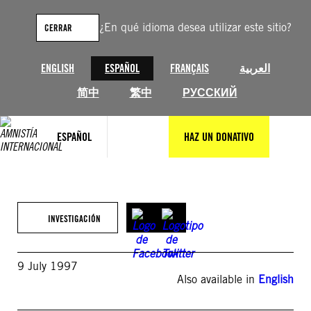
Saltar
al
¿En qué idioma desea utilizar este sitio?
CERRAR
contenido
ENGLISH
ESPAÑOL
FRANÇAIS
العربية
简中
繁中
РУССКИЙ
ESPAÑOL
HAZ UN DONATIVO
INVESTIGACIÓN
9 July 1997
Also available in
English