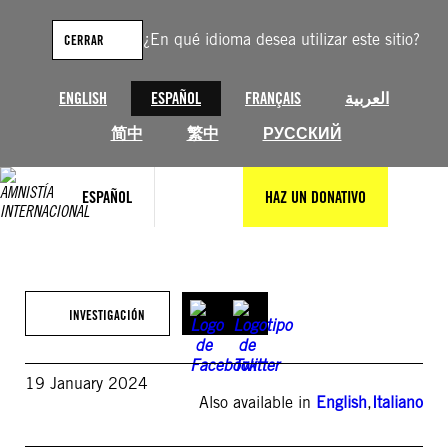
Saltar
al
¿En qué idioma desea utilizar este sitio?
CERRAR
contenido
ENGLISH
ESPAÑOL
FRANÇAIS
العربية
简中
繁中
РУССКИЙ
ESPAÑOL
HAZ UN DONATIVO
INVESTIGACIÓN
19 January 2024
Also available in
English
,
Italiano