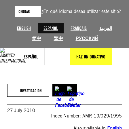
Saltar
al
¿En qué idioma desea utilizar este sitio?
CERRAR
contenido
ENGLISH
ESPAÑOL
FRANÇAIS
العربية
简中
繁中
РУССКИЙ
ESPAÑOL
HAZ UN DONATIVO
INVESTIGACIÓN
27 July 2010
Index Number: AMR 19/029/1995
Also available in
English