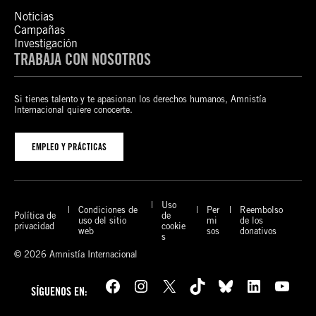
Noticias
Campañas
Investigación
TRABAJA CON NOSOTROS
Si tienes talento y te apasionan los derechos humanos, Amnistía
Internacional quiere conocerte.
EMPLEO Y PRÁCTICAS
Uso
Condiciones de
Per
Reembolso
Política de
de
uso del sitio
mi
de los
privacidad
cookie
web
sos
donativos
s
© 2026 Amnistía Internacional
Facebook
Instagram
X
TikTok
Bluesky
LinkedIn
YouTube
SÍGUENOS EN: