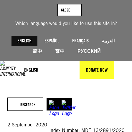
Skip
to
CLOSE
content
Which language would you like to use this site in?
ENGLISH
ESPAÑOL
FRANÇAIS
العربية
简中
繁中
РУССКИЙ
ENGLISH
DONATE NOW
RESEARCH
2 September 2020
Index Number: MDE 13/2891/2020