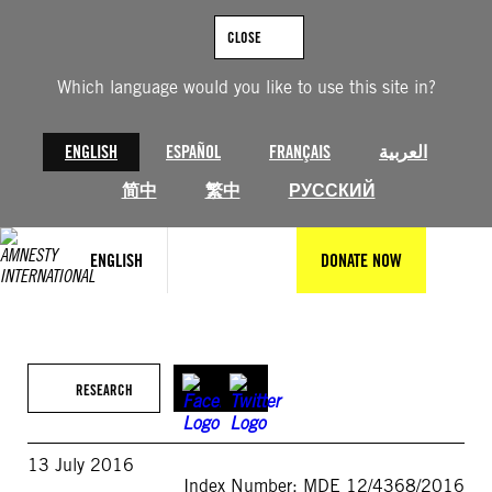
Skip
to
CLOSE
content
Which language would you like to use this site in?
ENGLISH
ESPAÑOL
FRANÇAIS
العربية
简中
繁中
РУССКИЙ
ENGLISH
DONATE NOW
RESEARCH
13 July 2016
Index Number: MDE 12/4368/2016