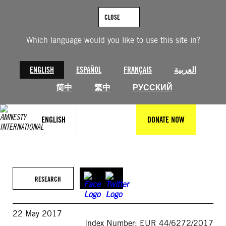
Skip
to
CLOSE
content
Which language would you like to use this site in?
ENGLISH
ESPAÑOL
FRANÇAIS
العربية
简中
繁中
РУССКИЙ
ENGLISH
DONATE NOW
RESEARCH
22 May 2017
Index Number: EUR 44/6272/2017