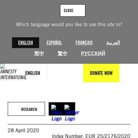
Skip
to
CLOSE
content
Which language would you like to use this site in?
ENGLISH
ESPAÑOL
FRANÇAIS
العربية
简中
繁中
РУССКИЙ
ENGLISH
DONATE NOW
RESEARCH
28 April 2020
Index Number: EUR 25/2176/2020