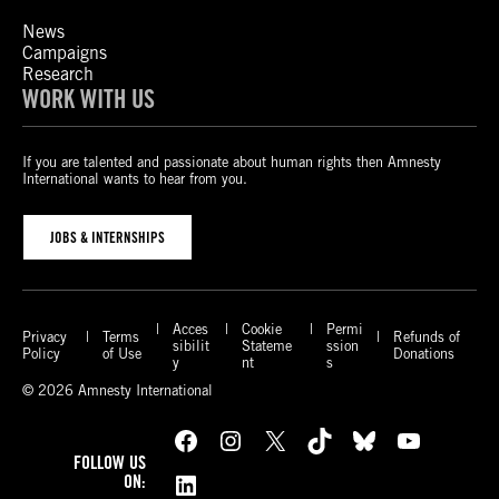
News
Campaigns
Research
WORK WITH US
If you are talented and passionate about human rights then Amnesty
International wants to hear from you.
JOBS & INTERNSHIPS
Acces
Cookie
Permi
Privacy
Terms
Refunds of
sibilit
Stateme
ssion
Policy
of Use
Donations
y
nt
s
© 2026 Amnesty International
Facebook
Instagram
X
TikTok
Bluesky
YouTube
FOLLOW US
LinkedIn
ON: