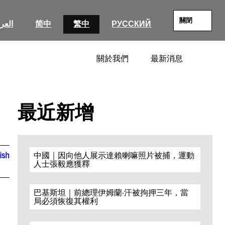
關閉
العرب
简中
繁中
РУССКИЙ
關於我們
最新消息
SEARC
最近新增
ish
中國｜因向他人展示達賴喇嘛照片被捕，運動
人士張毅應獲釋
巴基斯坦｜前總理伊姆蘭·汗被拘押三年，當
局必須恢復其權利