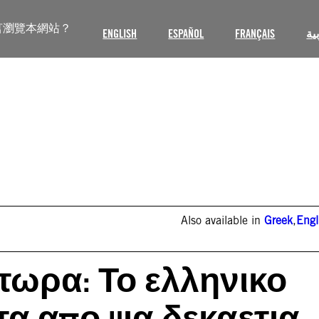
言瀏覽本網站？
ENGLISH
ESPAÑOL
FRANÇAIS
ية
Also available in
Greek
,
Engl
τωρα: Το ελληνικο
α απο μια δεκαετια