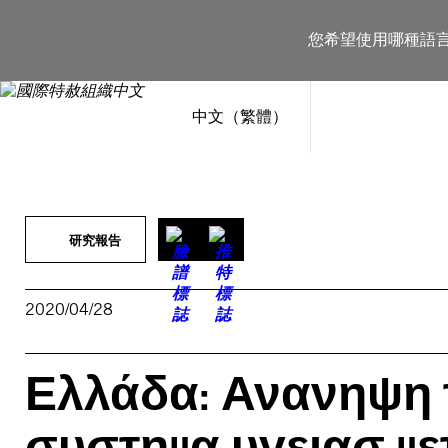
跳
至
您希望使用哪種語
主
要
內
容
中文（繁體）
研究報告
2020/04/28
Ελλάδα: Ανανηψη 
συστημα υγειασ μετ