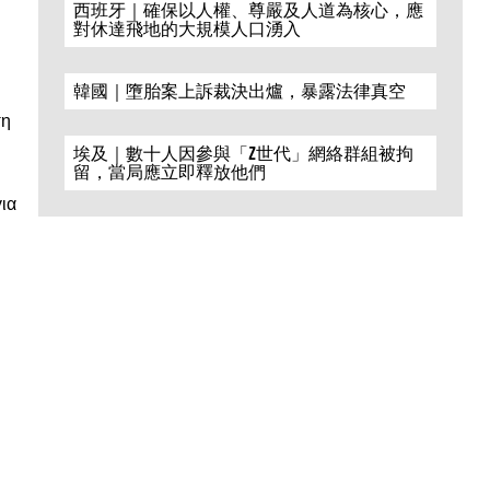
西班牙｜確保以人權、尊嚴及人道為核心，應
對休達飛地的大規模人口湧入
韓國｜墮胎案上訴裁決出爐，暴露法律真空
ση
埃及｜數十人因參與「Z世代」網絡群組被拘
留，當局應立即釋放他們
ια