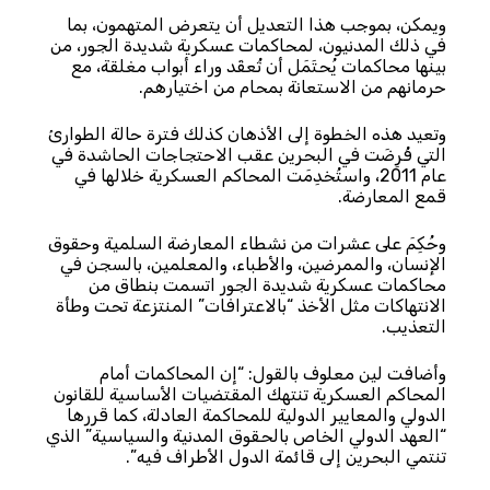
ويمكن، بموجب هذا التعديل أن يتعرض المتهمون، بما
في ذلك المدنيون، لمحاكمات عسكرية شديدة الجور، من
بينها محاكمات يُحتَمَل أن تُعقَد وراء أبواب مغلقة، مع
حرمانهم من الاستعانة بمحام من اختيارهم.
وتعيد هذه الخطوة إلى الأذهان كذلك فترة حالة الطوارئ
التي فُرِضَت في البحرين عقب الاحتجاجات الحاشدة في
عام 2011، واستُخدِمَت المحاكم العسكرية خلالها في
قمع المعارضة.
وحُكِمَ على عشرات من نشطاء المعارضة السلمية وحقوق
الإنسان، والممرضين، والأطباء، والمعلمين، بالسجن في
محاكمات عسكرية شديدة الجور اتسمت بنطاق من
الانتهاكات مثل الأخذ “بالاعترافات” المنتزعة تحت وطأة
التعذيب.
وأضافت لين معلوف بالقول: “إن المحاكمات أمام
المحاكم العسكرية تنتهك المقتضيات الأساسية للقانون
الدولي والمعايير الدولية للمحاكمة العادلة، كما قررها
“العهد الدولي الخاص بالحقوق المدنية والسياسية” الذي
تنتمي البحرين إلى قائمة الدول الأطراف فيه”.