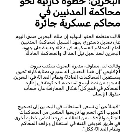
البحرين: خطوة كارثية نحو
محاكمة المدنيين في
محاكم عسكرية جائرة
قالت منظمة العفو الدولية إن ملك البحرين صدق اليوم
على تعديل دستوري يمهد السبيل لمحاكمة المدنيين
أمام المحاكم العسكرية، في دلالة جديدة على جهود
البحرين لسد سبل نيل العدالة والمحاكمة العادلة.
وقالت لين معلوف، مديرة البحوث بمكتب بيروت
الإقليمي “إن هذا التعديل الدستوري بمثابة كارثة تحيق
بمستقبل المحاكمات العادلة ونظام العدالة في البحرين.
إنه جزء من نمط أوسع تستخدم الحكومة في إطاره
المحاكم في قمع كل أشكال المعارضة على حساب
حقوق الإنسان.
“فبدلاً من أن تسعى السلطات في البحرين إلى تصحيح
العيوب التي اتسم بها تاريخها المشين من المحاكمات
الجائرة والإفلات من العقاب، قررت المضي خطوة أخرى
في طريق تقويض الثقة في استقلال ونزاهة المحاكم
ونظام العدالة ككل”.