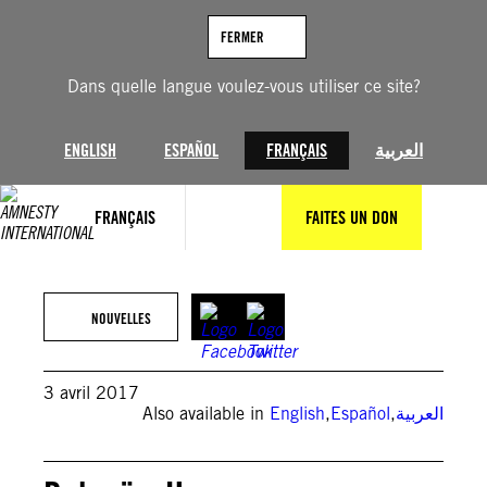
Aller
au
FERMER
contenu
Dans quelle langue voulez-vous utiliser ce site?
ENGLISH
ESPAÑOL
FRANÇAIS
العربية
FRANÇAIS
FAITES UN DON
NOUVELLES
3 avril 2017
Also available in
English
,
Español
,
العربية