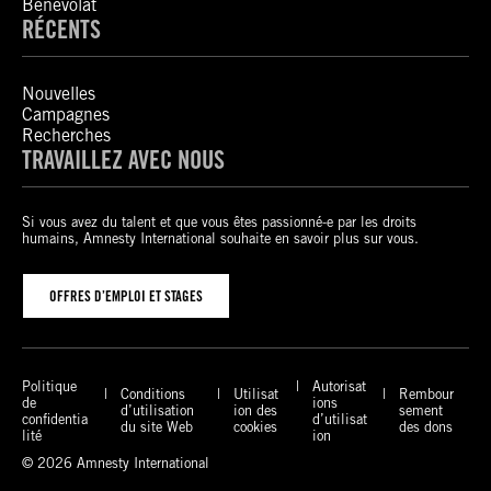
Bénévolat
RÉCENTS
Nouvelles
Campagnes
Recherches
TRAVAILLEZ AVEC NOUS
Si vous avez du talent et que vous êtes passionné-e par les droits
humains, Amnesty International souhaite en savoir plus sur vous.
OFFRES D’EMPLOI ET STAGES
Politique
Autorisat
Conditions
Utilisat
Rembour
de
ions
d’utilisation
ion des
sement
confidentia
d’utilisat
du site Web
cookies
des dons
lité
ion
© 2026 Amnesty International