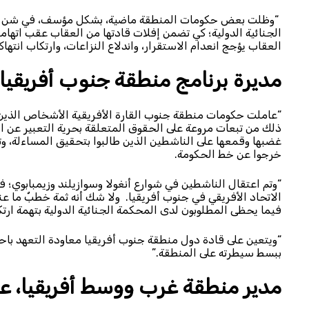
“وظلت بعض حكومات المنطقة ماضية، بشكل مؤسف، في شن هجمة
الجنائية الدولية؛ كي تضمن إفلات قادتها من العقاب عقب اتهامه
العقاب يؤجج انعدام الاستقرار، واندلاع النزاعات، وارتكاب انته
مديرة برنامج منطقة جنوب أفريقيا، 
ذلك من تبعات مروعة على الحقوق المتعلقة بحرية التعبير عن 
غضبها وقمعها على الناشطين الذين طالبوا بتحقيق المساءلة، و
خرجوا عن خط الحكومة.
“وتم اعتقال الناشطين في شوارع أنغولا وسوازيلند وزيمبابوي؛ 
الاتحاد الأفريقي في جنوب أفريقيا. ولا شك أنه ثمة خطبٌ ما ع
فيما يحظى المطلوبون لدى المحكمة الجنائية الدولية بتهمة ارتك
“ويتعين على قادة دول منطقة جنوب أفريقيا معاودة التعهد باحت
ببسط سيطرته على المنطقة.”
مدير منطقة غرب ووسط أفريقيا، عل