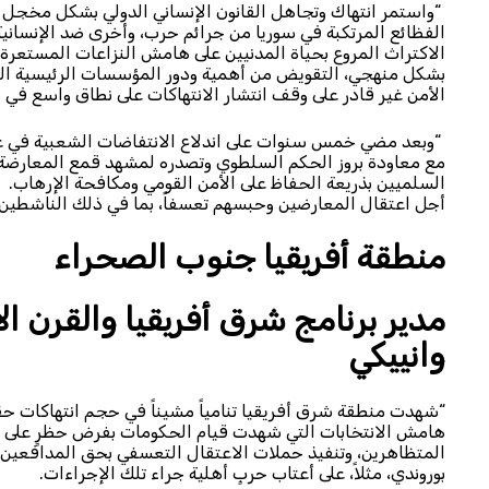
“واستمر انتهاك وتجاهل القانون الإنساني الدولي بشكل مخجل وم
الفظائع المرتكبة في سوريا من جرائم حرب، وأخرى ضد الإنسانية
الاكتراث المروع بحياة المدنيين على هامش النزاعات المستعرة ف
بشكل منهجي، التقويض من أهمية ودور المؤسسات الرئيسية ال
الأمن غير قادر على وقف انتشار الانتهاكات على نطاق واسع في س
مع معاودة بروز الحكم السلطوي وتصدره لمشهد قمع المعارضة
السلميين بذريعة الحفاظ على الأمن القومي ومكافحة الإرهاب.
أجل اعتقال المعارضين وحبسهم تعسفاً، بما في ذلك الناشطين
منطقة أفريقيا جنوب الصحراء
مدير برنامج شرق أفريقيا والقرن ال
وانييكي
هامش الانتخابات التي شهدت قيام الحكومات بفرض حظرٍ على ا
المتظاهرين، وتنفيذ حملات الاعتقال التعسفي بحق المدافعي
بوروندي، مثلاً، على أعتاب حربٍ أهلية جراء تلك الإجراءات.