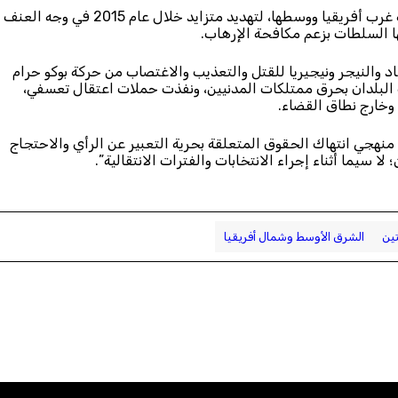
“تعرضت سلامة وحريات ملايين البشر، في مختلف أرجاء منطقة غرب أفريقيا ووسطها، لتهديد متزايد خلال عام 2015 في وجه العنف
ها السلطات بزعم مكافحة الإرهاب.
 والنيجر ونيجيريا للقتل والتعذيب والاغتصاب من حركة بوكو حرام
البلدان بحرق ممتلكات المدنيين، ونفذت حملات اعتقال تعسفي،
 وخارج نطاق القضاء.
 منهجي انتهاك الحقوق المتعلقة بحرية التعبير عن الرأي والاحتجاج
سيما أثناء إجراء الانتخابات والفترات الانتقالية”.
تين
الشرق الأوسط وشمال أفريقيا