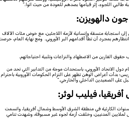
ة طالبي اللجوء، إثر قيامها بصدهم للعودة من حيث اتوا.”
 جون دالهويزن:
ن التوصل إلى استجابة متسقة وإنسانية لأزمة اللاجئين، مع خوض مئات الآلاف
نتظارهم بمجرد أن تطأ أقدامهم البر الأوروبي. ومع نهاية العام، حرصت
حقوق الفارين من الاضطهاد والنزاعات وتلبية احتياجاتهم.
م دول الاتحاد الأوروبي، باستحداث موجة من التدابير التي تحد من
؛ بدأت أعراض الوهن تظهر على التزام الحكومات الأوروبية باحترام
بل على الصعيدين الداخلي والخارجي.”
فريقيا، فيليب لوثر:
لة السنوات الكارثية في منطقة الشرق الأوسط وشمال أفريقيا، واتسمت
س لملايين المدنيين، وخلقت أزمة لجوء غير مسبوقة، وشهدت تنامي