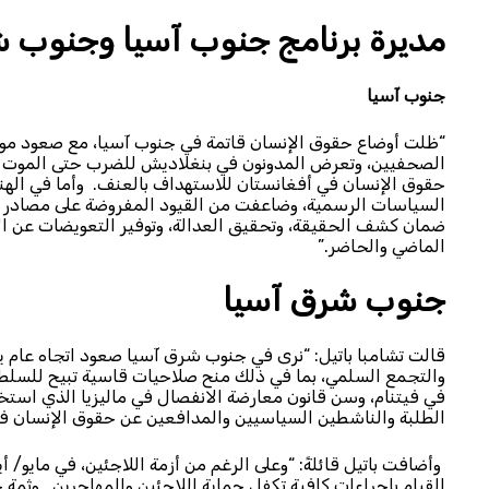
مديرة برنامج جنوب آسيا وجنوب شرق
جنوب آسيا
“ظلت أوضاع حقوق الإنسان قاتمة في جنوب آسيا، مع صعود موج
الصحفيين، وتعرض المدونون في بنغلاديش للضرب حتى الموت لم
حقوق الإنسان في أفغانستان للاستهداف بالعنف. وأما في اله
السياسات الرسمية، وضاعفت من القيود المفروضة على مصادر الت
ضمان كشف الحقيقة، وتحقيق العدالة، وتوفير التعويضات عن الا
الماضي والحاضر.”
جنوب شرق آسيا
قالت تشامبا باتيل: “نرى في جنوب شرق آسيا صعود اتجاه عام ي
والتجمع السلمي، بما في ذلك منح صلاحيات قاسية تبيح للسلطا
في فيتنام، وسن قانون معارضة الانفصال في ماليزيا الذي اس
الطلبة والناشطين السياسيين والمدافعين عن حقوق الإنسان في 
القيام بإجراءات كافية تكفل حماية اللاجئين والمهاجرين. وثمة 