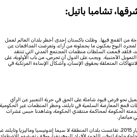
ها، تشامبا باتيل:
ة من القمع فيها. وظلت باكستان إحدى أخطر بلدان العالم لعمل
جرد البوح بمكنون ما يحملونه من آراء، وتعرضت المدافعات عن
ند، فلقد قمعت السلطات منظمات المجتمع المدني التي تنتقد
مويل الأجنبية. ويجب على الدول أن تحرص، من باب الأولوية، على
نتهاكات المتعلقة بحقوق الإنسان، وأشكال الإساءة المرتكبة في
ميل نحو فرض قيود شاملة على الحق في حرية التعبير عن الرأي
ت قمع المعارضة السلمية في تايلند، وحظر المنظمات غير الحكومية
تخدمته الحكومة لمحاكمة منتقدي الحكومة، وشاهدنا حبس عشرات
ميانمار.
وأضافت باتيل قائلةً: “وعلى الرغم من أزمة اللاجئين، في مايو/ أيار 2015، تقاعست بلدان المنطقة لا سيما إندونيسيا وماليزيا وتايلند 
حاجة ملحة لتوفير اللجوء لأفراد الروهينغيا، ووقف تعرضهم للاضطهاد