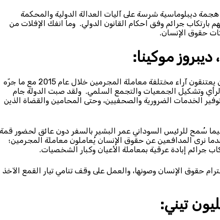
 ديبلوماسية شرسة على آليات العدالة الدولية والمحكمة
م بارتكاب جرائم وفق احكام القانون الدولي. وما انفك الإفلات من
اكات حقوق الإنسان.
ديبروز موكينا:
“عاملت حكومات منطقة جنوب القارة الأفريقية الأشخاص الذين يعتنقون آراء مختلفة معاملة المجرمين خلال عام 2015 مع ما جرّه
الرأي وتشكيل الجمعيات والتجمع السلمي. ولقد صبت الدولة جام
توفير الخدمات الضرورية والصحفيين، وحتى المحامين والقضاة الذين
فيما سُمح للرئيس السوداني عمر البشير بالسفر دون عائق لحضور قمة
ندما نرى المدافعين عن حقوق الإنسان يُعاملون معاملة المجرمين؛
اب جرائم إبادة عرقية بمعاملة الأعيان وكبار الشخصيات.
رام حقوق الإنسان وصونها، والعمل على وقف تنامي تيار القمع الآخذ
يون تيني: