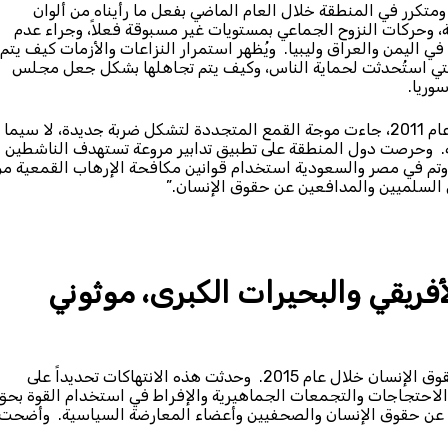
تكرر في المنطقة خلال العام الماضي بفعل ما رأيناه من ألوان
، وحركات النزوح الجماعي بمستويات غير مسبوقة فعلاً، وجراء عدم
ي اليمن والعراق وليبيا. ويُظهر استمرار النزاعات والأزمات كيف يتم،
تي استُحدثت لحماية الناس، وكيف يتم تجاهلها بشكل جعل مجلس
وريا.
“وبعد مضي خمس سنوات على اندلاع الانتفاضات الشعبية في عام 2011، جاءت موجة القمع المتجددة لتشكل ضربة جديدة، لا سيما
. وحرصت دول المنطقة على تطبيق تدابير مروعة تستهدف الناشطين
 وتم في مصر والسعودية استخدام قوانين مكافحة الإرهاب القمعية م
 السلميين والمدافعين عن حقوق الإنسان.”
أفريقي والبحيرات الكبرى، موثوني
“شهدت منطقة شرق أفريقيا تنامياً مشيناً في حجم انتهاكات حقوق الإنسان خلال عام 2015. وحدثت هذه الانتهاكات تحديداً على
لاحتجاجات والتجمعات الجماهيرية والإفراط في استخدام القوة بحق
ن عن حقوق الإنسان والصحفيين وأعضاء المعارضة السياسية. وأضحت