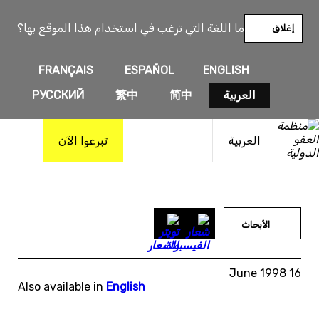
خطى
لى
ما اللغة التي ترغب في استخدام هذا الموقع بها؟
إغلاق
لمحتوى
FRANÇAIS
ESPAÑOL
ENGLISH
العربية
简中
繁中
РУССКИЙ
العربية
تبرعوا الآن
الأبحاث
16 June 1998
Also available in
English