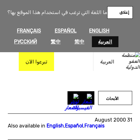
خطى
لى
ما اللغة التي ترغب في استخدام هذا الموقع بها؟
إغلاق
لمحتوى
FRANÇAIS
ESPAÑOL
ENGLISH
العربية
简中
繁中
РУССКИЙ
العربية
تبرعوا الآن
الأبحاث
31 August 2000
Also available in
English
,
Español
,
Français