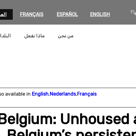
ا؟
ENGLISH
ESPAÑOL
FRANÇAIS
العر
من نحن
ماذا نفعل
البلدا
so available in
English
,
Nederlands
,
Français
Belgium: Unhoused 
Belgium’s persisten