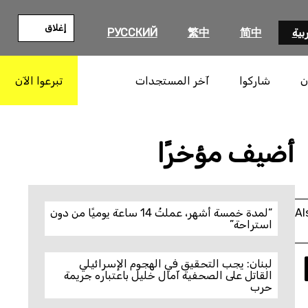
إغلاق
بية
简中
繁中
РУССКИЙ
ن
شاركوا
آخر المستجدات
تبرعوا الآن
بحث
أضيف مؤخرًا
Al
“لمدة خمسة أشهر، عملتُ 14 ساعة يوميًا من دون
استراحة”
لبنان: يجب التحقيق في الهجوم الإسرائيلي
القاتل على الصحفية آمال خليل باعتباره جريمة
حرب