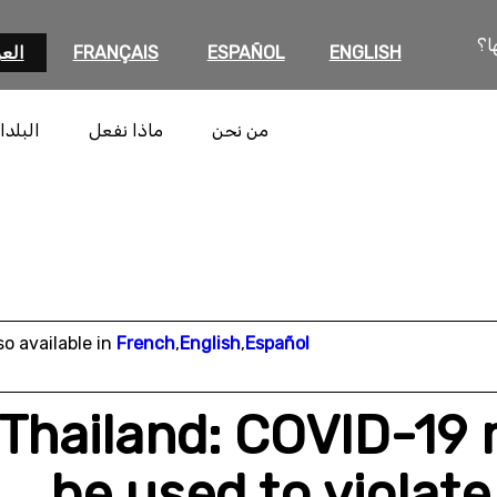
ا؟
ENGLISH
ESPAÑOL
FRANÇAIS
العر
من نحن
ماذا نفعل
البلدا
so available in
French
,
English
,
Español
Thailand: COVID-19
be used to violate