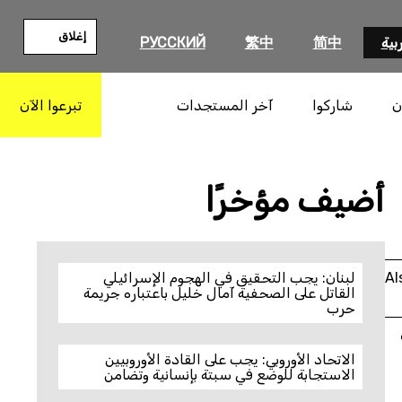
إغلاق
بية
简中
繁中
РУССКИЙ
ن
شاركوا
آخر المستجدات
تبرعوا الآن
بحث
أضيف مؤخرًا
Al
لبنان: يجب التحقيق في الهجوم الإسرائيلي
القاتل على الصحفية آمال خليل باعتباره جريمة
حرب
الاتحاد الأوروبي: يجب على القادة الأوروبيين
الاستجابة للوضع في سبتة بإنسانية وتضامن