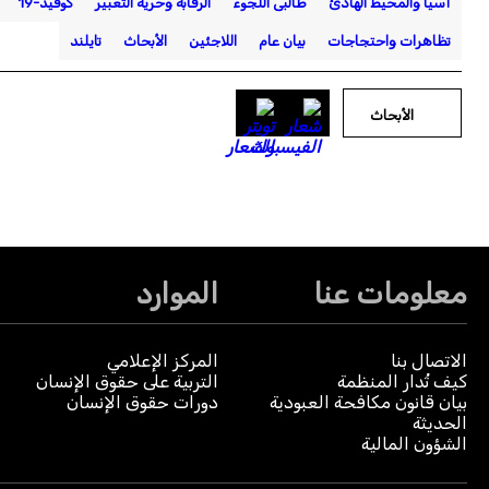
آسيا والمحيط الهادئ
طالبى اللجوء
الرقابة وحرية التعبير
كوفيد-19
تظاهرات واحتجاجات
بيان عام
اللاجئين
الأبحاث
تايلند
الأبحاث
معلومات عنا
الموارد
الاتصال بنا
المركز الإعلامي
كيف تُدار المنظمة
التربية على حقوق الإنسان
بيان قانون مكافحة العبودية
دورات حقوق الإنسان
الحديثة
الشؤون المالية