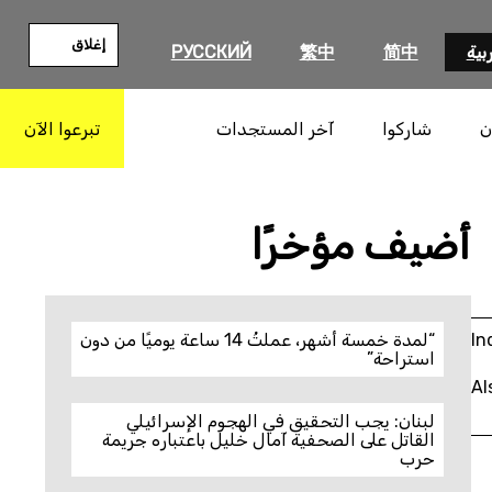
إغلاق
بية
简中
繁中
РУССКИЙ
ن
شاركوا
آخر المستجدات
تبرعوا الآن
بحث
أضيف مؤخرًا
In
“لمدة خمسة أشهر، عملتُ 14 ساعة يوميًا من دون
استراحة”
Al
لبنان: يجب التحقيق في الهجوم الإسرائيلي
القاتل على الصحفية آمال خليل باعتباره جريمة
حرب