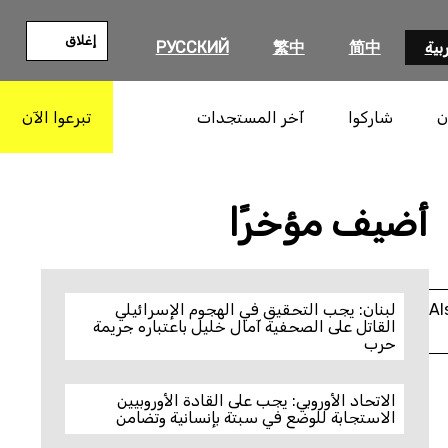
إغلاق
بية
简中
繁中
РУССКИЙ
ن
شاركوا
آخر المستجدات
تبرعوا الآن
بحث
أضيف مؤخرًا
Al
لبنان: يجب التحقيق في الهجوم الإسرائيلي
القاتل على الصحفية آمال خليل باعتباره جريمة
حرب
الاتحاد الأوروبي: يجب على القادة الأوروبيين
الاستجابة للوضع في سبتة بإنسانية وتضامن