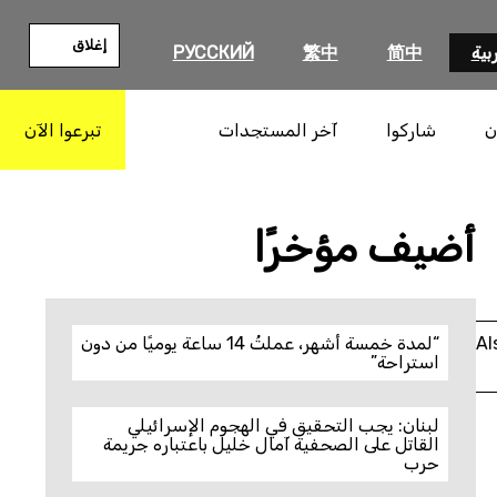
إغلاق
بية
简中
繁中
РУССКИЙ
ن
شاركوا
آخر المستجدات
تبرعوا الآن
بحث
أضيف مؤخرًا
Al
“لمدة خمسة أشهر، عملتُ 14 ساعة يوميًا من دون
استراحة”
لبنان: يجب التحقيق في الهجوم الإسرائيلي
القاتل على الصحفية آمال خليل باعتباره جريمة
حرب