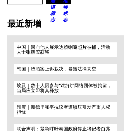
最近新增
中国｜因向他人展示达赖喇嘛照片被捕，活动
人士张毅应获释
韩国｜堕胎案上诉裁决，暴露法律真空
埃及｜数十人因参与“Z世代”网络团体被拘留，
当局应立即将其释放
印度｜新德里和平抗议者遭镇压引发严重人权
担忧
联合声明：紧急呼吁泰国政府停止将记者白兆