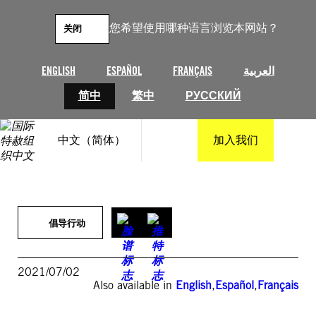
跳
至
您希望使用哪种语言浏览本网站？
关闭
内
容
ENGLISH
ESPAÑOL
FRANÇAIS
العربية
简中
繁中
РУССКИЙ
中文（简体）
加入我们
倡导行动
2021/07/02
Also available in
English
,
Español
,
Français