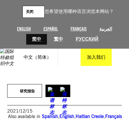
跳
至
您希望使用哪种语言浏览本网站？
关闭
内
容
ENGLISH
ESPAÑOL
FRANÇAIS
العربية
简中
繁中
РУССКИЙ
中文（简体）
加入我们
研究报告
2021/12/15
Also available in
Spanish
,
English
,
Haitian Creole
,
Français