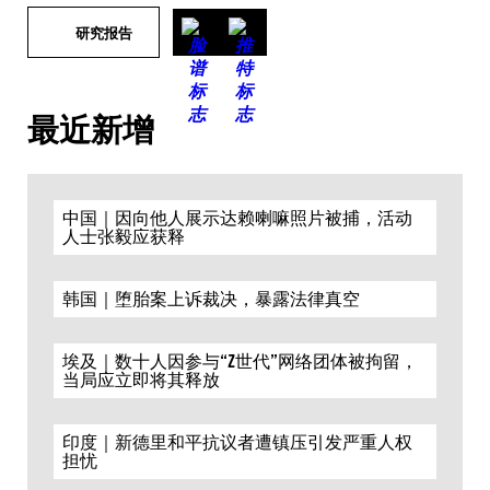
研究报告
最近新增
中国｜因向他人展示达赖喇嘛照片被捕，活动
人士张毅应获释
韩国｜堕胎案上诉裁决，暴露法律真空
埃及｜数十人因参与“Z世代”网络团体被拘留，
当局应立即将其释放
印度｜新德里和平抗议者遭镇压引发严重人权
担忧