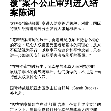
覆”案不公正审判进入结
案陈词
支联会“煽动颠覆”案进入结案陈词阶段。对此，国际
特赦组织香港海外分会发言人张超雄表示：
“随着结案陈词的展开，香港当局必须正视这个核心
的不公：纪念人权侵害受害者是基本的同理心，从来
不应被视为罪行。以刑事罪名追究和平悼念者，只会
进一步加深天安门镇压受害者所承受的冤屈。”
“在整个审判过程中，邹幸彤与李卓人面对指控时，
展现了非凡的勇气与尊严。他们所做的，不过是正当
行使人权来悼念六四。”
国际特赦组织亚太区副主任白舒然（Sarah Brooks）
补充道：
“控方的案情建立在对‘颠覆’含糊、任意且过度宽泛的
定义之上。当局应撤销针对邹幸彤与李卓人的控罪，