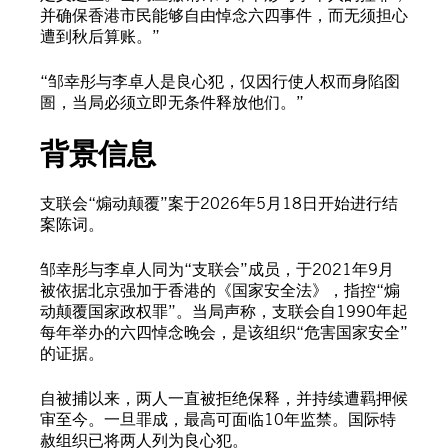
并确保香港市民能够自由悼念六四事件，而无须担心
遭到秋后算账。”
“邹幸彤与李卓人是良心犯，仅因行使人权而身陷囹
圄，当局必须立即无条件释放他们。”
背景信息
支联会“煽动颠覆”案于2026年5月18日开始进行结
案陈词。
邹幸彤与李卓人同为“支联会”成员，于2021年9月
被依据北京强加于香港的《国家安全法》，指控“煽
动颠覆国家政权罪”。当局声称，支联会自1990年起
每年举办的六四悼念晚会，是该组织“危害国家安全”
的证据。
自被捕以来，两人一直被拒绝保释，并持续遭羁押候
审至今。一旦罪成，最高可面临10年监禁。国际特
赦组织已将两人列为良心犯。