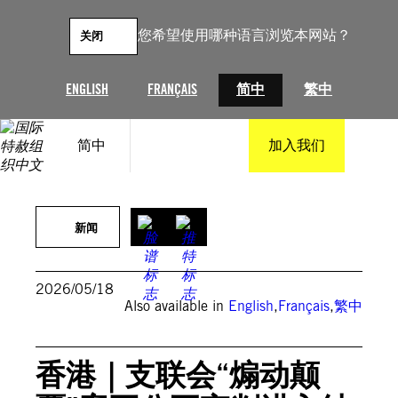
跳
至
您希望使用哪种语言浏览本网站？
关闭
内
容
ENGLISH
FRANÇAIS
简中
繁中
简中
加入我们
©AlexChanTszYuk
新闻
2026/05/18
Also available in
English
,
Français
,
繁中
香港｜支联会“煽动颠