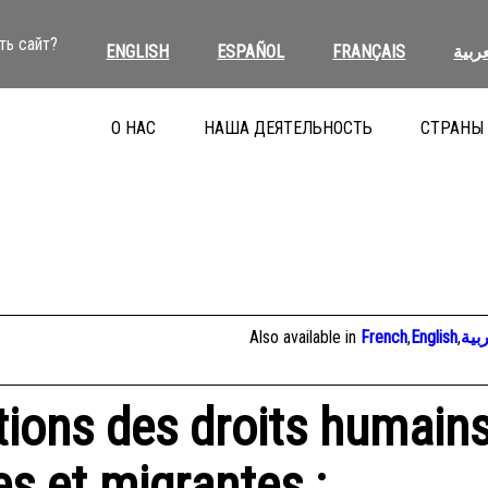
ть сайт?
ENGLISH
ESPAÑOL
FRANÇAIS
عربية
О НАС
НАША ДЕЯТЕЛЬНОСТЬ
СТРАНЫ
Also available in
French
,
English
,
بية
ations des droits humain
s et migrantes ;