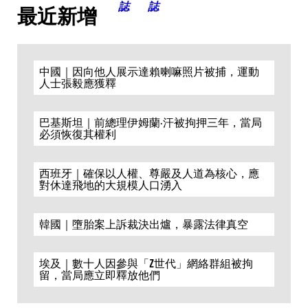
最近新增
中國｜因向他人展示達賴喇嘛照片被捕，運動
人士張毅應獲釋
巴基斯坦｜前總理伊姆蘭·汗被拘押三年，當局
必須恢復其權利
西班牙｜確保以人權、尊嚴及人道為核心，應
對休達飛地的大規模人口湧入
韓國｜墮胎案上訴裁決出爐，暴露法律真空
埃及｜數十人因參與「Z世代」網絡群組被拘
留，當局應立即釋放他們