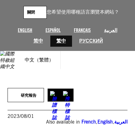
跳
至
您希望使用哪種語言瀏覽本網站？
關閉
主
要
內
ENGLISH
ESPAÑOL
FRANÇAIS
العربية
容
简中
繁中
РУССКИЙ
中文（繁體）
研究報告
2023/08/01
Also available in
French
,
English
,
العربية