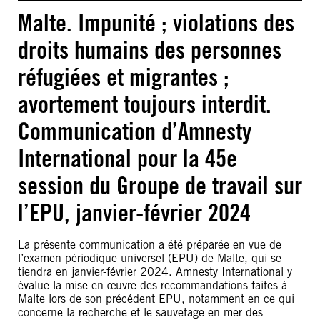
Malte. Impunité ; violations des
droits humains des personnes
réfugiées et migrantes ;
avortement toujours interdit.
Communication d’Amnesty
International pour la 45e
session du Groupe de travail sur
l’EPU, janvier-février 2024
La présente communication a été préparée en vue de
l’examen périodique universel (EPU) de Malte, qui se
tiendra en janvier-février 2024. Amnesty International y
évalue la mise en œuvre des recommandations faites à
Malte lors de son précédent EPU, notamment en ce qui
concerne la recherche et le sauvetage en mer des