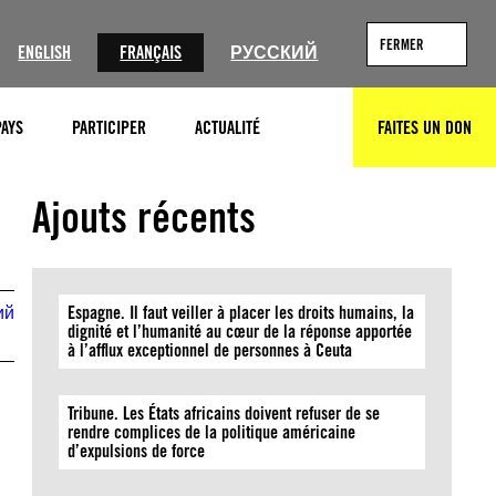
FERMER
ENGLISH
FRANÇAIS
РУССКИЙ
PAYS
PARTICIPER
ACTUALITÉ
FAITES UN DON
RECHERCHER
Demonstration in Athens for Tempi railway tragedy. March 2025
(Credit: Tatiana Bolari / EUROKINISSI)
Ajouts récents
ий
Espagne. Il faut veiller à placer les droits humains, la
dignité et l’humanité au cœur de la réponse apportée
à l’afflux exceptionnel de personnes à Ceuta
Tribune. Les États africains doivent refuser de se
rendre complices de la politique américaine
d’expulsions de force