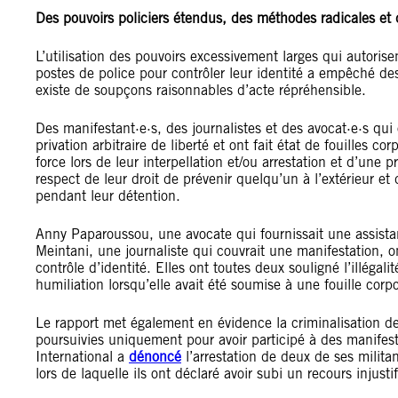
Des pouvoirs policiers étendus, des
méthodes radicales
et 
L’utilisation des pouvoirs excessivement larges qui autorise
postes de police pour contrôler leur identité a empêché de
existe de soupçons raisonnables d’acte répréhensible.
Des manifestant·e·s, des journalistes et des avocat·e·s qu
privation arbitraire de liberté et ont fait état de fouilles co
force lors de leur interpellation et/ou arrestation et d’une
respect de leur droit de prévenir quelqu’un à l’extérieur et
pendant leur détention.
Anny Paparoussou, une avocate qui fournissait une assistan
Meintani, une journaliste qui couvrait une manifestation, on
contrôle d’identité. Elles ont toutes deux souligné l’illégal
humiliation lorsqu’elle avait été soumise à une fouille corpor
Le rapport met également en évidence la criminalisation 
poursuivies uniquement pour avoir participé à des manifes
International a
dénoncé
l’arrestation de deux de ses milit
lors de laquelle ils ont déclaré avoir subi un recours injustif