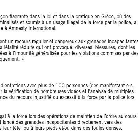
açon flagrante dans la loi et dans la pratique en Grèce, où des
inalisés et soumis à un usage illégal de la force par la police, a
e à Amnesty International.
nt un recours régulier et dangereux aux grenades incapacitante
à létalité réduite qui ont provoqué diverses blessures, dont les
ées à l’impunité généralisée pour les violations commises par de
fiquement. »
 d’entretiens avec plus de 100 personnes (des manifestant·e·s,
r la vérification de nombreuses vidéos et l’analyse de multiples
ce du recours injustifié ou excessif à la force par la police lors
gal à la force lors des opérations de maintien de l’ordre au cours
nt lancé des grenades incapacitantes directement vers des
de leur tête ou à leurs pieds et/ou dans des foules denses.