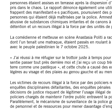
personnes étaient assises en terrasse après la dispersion 
pris dans le chaos. Le rapport dénonce également une utili
frappent des manifestant·e·s pacifiques, poursuivent des pr
personnes qui étaient déjà maîtrisées par la police. Amnesty
abusive de substances chimiques irritantes et de canons à e
détention et un recours illégal à la force par des unités de
La comédienne et metteuse en scène Anastasia Politi a rac
dont l’un tenait une matraque, étaient passés en roulant à t
avec le peuple palestinien le 7 octobre 2025.
« J’ai réussi à me réfugier sur le trottoir juste à temps p
sentie passer tout près derrière moi et j’ai reçu un coup trè
terre comme une pastèque », et cette chute a causé des e
légères au visage et des plaies au genou gauche et au men
Les victimes de recours illégal à la force par des policiers 
enquêtes disciplinaires défaillantes, des enquêtes pénales n
décisions de justice risquant de légitimer l’usage illégal de
policiers chargés de maintenir l’ordre public entravent la po
Parallèlement, le mécanisme de surveillance de la police 
de personnel et de ressources pour mener davantage d’enq