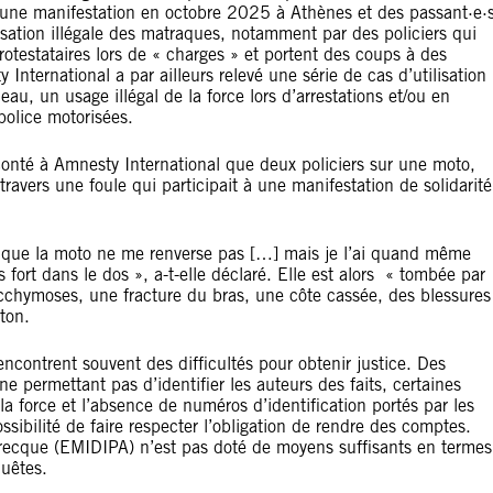
d’une manifestation en octobre 2025 à Athènes et des passant·e·
sation illégale des matraques, notamment par des policiers qui
otestataires lors de « charges » et portent des coups à des
 International a par ailleurs relevé une série de cas d’utilisation
au, un usage illégal de la force lors d’arrestations et/ou en
 police motorisées.
onté à Amnesty International que deux policiers sur une moto,
ravers une foule qui participait à une manifestation de solidarité
our que la moto ne me renverse pas […] mais je l’ai quand même
s fort dans le dos », a-t-elle déclaré. Elle est alors « tombée par
cchymoses, une fracture du bras, une côte cassée, des blessures
ton.
rencontrent souvent des difficultés pour obtenir justice. Des
e permettant pas d’identifier les auteurs des faits, certaines
 la force et l’absence de numéros d’identification portés par les
ssibilité de faire respecter l’obligation de rendre des comptes.
grecque (EMIDIPA) n’est pas doté de moyens suffisants en termes
uêtes.