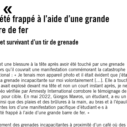
 été frappé à l’aide d’une grande
re de fer
et survivant d’un tir de grenade
et une blessure à la tête après avoir été touché par une grenade
ors qu’il couvrait une manifestation commémorant la catastrophe
ional : « Je tenais mon appareil photo et il était évident que j’éta
 la grenade incapacitante sur moi volontairement […]. Elle a touc
 avait explosé devant ma tête et non un court instant après, je n
éo vérifiée par Amnesty International corrobore le témoignage de
is pour cible. En mai 2022, Giorgos Mavros, un étudiant, a eu un
nsi que des plaies et des brûlures à la main, au bras et à l’épau
ntes lors d’une manifestation pacifique d’étudiant·e·s à
 été frappé à l’aide d’une grande barre de fer. »
également des grenades incapacitantes à proximité d’un café où des