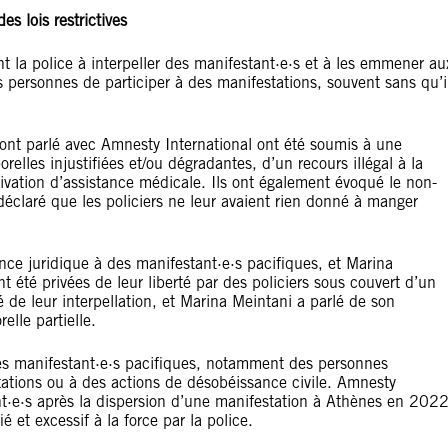
des lois restrictives
nt la police à interpeller des manifestant·e·s et à les emmener au
s personnes de participer à des manifestations, souvent sans qu’i
i ont parlé avec Amnesty International ont été soumis à une
rporelles injustifiées et/ou dégradantes, d’un recours illégal à la
 privation d’assistance médicale. Ils ont également évoqué le non-
 déclaré que les policiers ne leur avaient rien donné à manger
ce juridique à des manifestant·e·s pacifiques, et Marina
t été privées de leur liberté par des policiers sous couvert d’un
ité de leur interpellation, et Marina Meintani a parlé de son
elle partielle.
des manifestant·e·s pacifiques, notamment des personnes
tations ou à des actions de désobéissance civile. Amnesty
ant·e·s après la dispersion d’une manifestation à Athènes en 2022
ié et excessif à la force par la police.