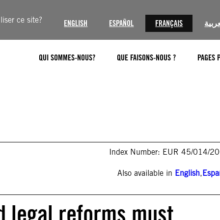
iser ce site?
ENGLISH
ESPAÑOL
FRANÇAIS
عربية
QUI SOMMES-NOUS?
QUE FAISONS-NOUS ?
PAGES 
Index Number: EUR 45/014/2
Also available in
English
,
Espa
 legal reforms must