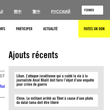
FERMER
ال
简中
繁中
РУССКИЙ
PAYS
PARTICIPER
ACTUALITÉ
FAITES UN DON
RECHERCHER
Ajouts récents
007
Liban. L’attaque israélienne qui a coûté la vie à la
journaliste Amal Khalil doit faire l’objet d’une enquête
pour crime de guerre
ñol
Chine. Le militant arrêté au Tibet à cause d’une photo
du dalaï-lama doit être libéré