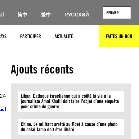
FERMER
ال
简中
繁中
РУССКИЙ
PAYS
PARTICIPER
ACTUALITÉ
FAITES UN DON
RECHERCHER
Ajouts récents
024
Liban. L’attaque israélienne qui a coûté la vie à la
journaliste Amal Khalil doit faire l’objet d’une enquête
pour crime de guerre
العر
Chine. Le militant arrêté au Tibet à cause d’une photo
du dalaï-lama doit être libéré