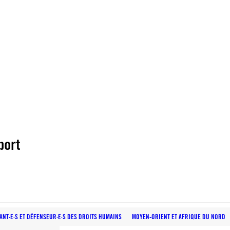
port
TANT·E·S ET DÉFENSEUR·E·S DES DROITS HUMAINS
MOYEN-ORIENT ET AFRIQUE DU NORD