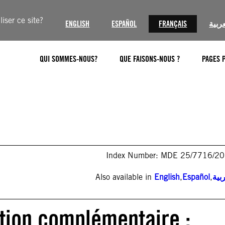
iser ce site?
ENGLISH
ESPAÑOL
FRANÇAIS
عربية
QUI SOMMES-NOUS?
QUE FAISONS-NOUS ?
PAGES 
Index Number: MDE 25/7716/2
Also available in
English
,
Español
,
بية
ction complémentaire :