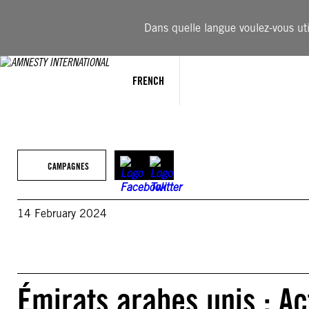
Aller
au
Dans quelle langue voulez-vous util
contenu
FRENCH
CAMPAGNES
14 February 2024
Émirats arabes unis : A