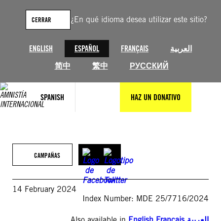
Saltar
al
¿En qué idioma desea utilizar este sitio?
CERRAR
contenido
ENGLISH
ESPAÑOL
FRANÇAIS
العربية
简中
繁中
РУССКИЙ
SPANISH
HAZ UN DONATIVO
CAMPAÑAS
14 February 2024
Index Number: MDE 25/7716/2024
Also available in
English
,
Français
,
العربية