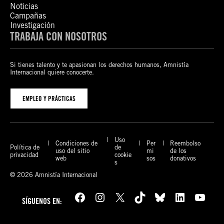
Noticias
Campañas
Investigación
TRABAJA CON NOSOTROS
Si tienes talento y te apasionan los derechos humanos, Amnistía
Internacional quiere conocerte.
EMPLEO Y PRÁCTICAS
Uso
Condiciones de
Per
Reembolso
Política de
de
uso del sitio
mi
de los
privacidad
cookie
web
sos
donativos
s
© 2026 Amnistía Internacional
Facebook
Instagram
X
TikTok
Bluesky
LinkedIn
YouTube
SÍGUENOS EN: