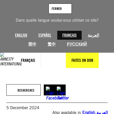
Aller
au
FERMER
contenu
Dans quelle langue voulez-vous utiliser ce site?
ENGLISH
ESPAÑOL
FRANÇAIS
العربية
简中
繁中
РУССКИЙ
FRANÇAIS
FAITES UN DON
RECHERCHES
5 December 2024
Also available in
English
,
العربية