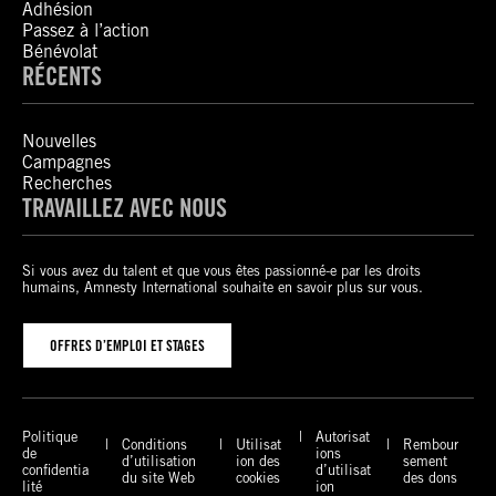
Adhésion
Passez à l’action
Bénévolat
RÉCENTS
Nouvelles
Campagnes
Recherches
TRAVAILLEZ AVEC NOUS
Si vous avez du talent et que vous êtes passionné-e par les droits
humains, Amnesty International souhaite en savoir plus sur vous.
OFFRES D’EMPLOI ET STAGES
Politique
Autorisat
Conditions
Utilisat
Rembour
de
ions
d’utilisation
ion des
sement
confidentia
d’utilisat
du site Web
cookies
des dons
lité
ion