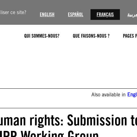
iser ce site?
ENGLISH
ESPAÑOL
FRANÇAIS
عربية
QUI SOMMES-NOUS?
QUE FAISONS-NOUS ?
PAGES 
Also available in
Engl
human rights: Submission t
 UPR Working Group,