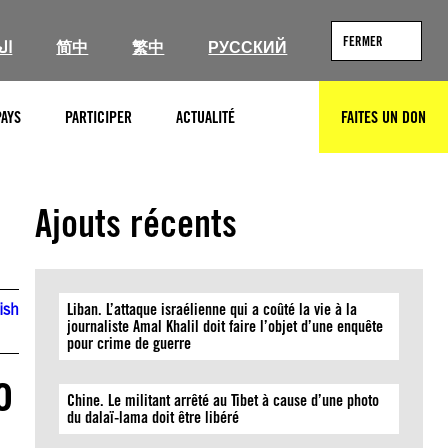
FERMER
ال
简中
繁中
РУССКИЙ
PAYS
PARTICIPER
ACTUALITÉ
FAITES UN DON
RECHERCHER
Ajouts récents
ish
Liban. L’attaque israélienne qui a coûté la vie à la
journaliste Amal Khalil doit faire l’objet d’une enquête
pour crime de guerre
o
Chine. Le militant arrêté au Tibet à cause d’une photo
du dalaï-lama doit être libéré