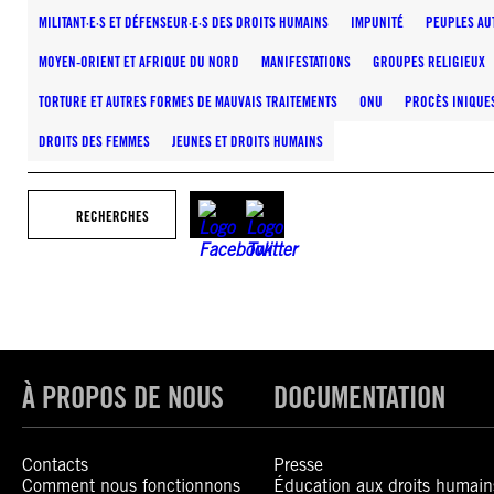
MILITANT·E·S ET DÉFENSEUR·E·S DES DROITS HUMAINS
IMPUNITÉ
PEUPLES AU
MOYEN-ORIENT ET AFRIQUE DU NORD
MANIFESTATIONS
GROUPES RELIGIEUX
TORTURE ET AUTRES FORMES DE MAUVAIS TRAITEMENTS
ONU
PROCÈS INIQUE
DROITS DES FEMMES
JEUNES ET DROITS HUMAINS
RECHERCHES
À PROPOS DE NOUS
DOCUMENTATION
Contacts
Presse
Comment nous fonctionnons
Éducation aux droits humain