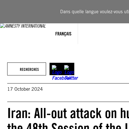
Aller
au
Dans quelle langue voulez-vous util
contenu
FRANÇAIS
RECHERCHES
17 October 2024
Iran: All-out attack on 
the 48th Session of the