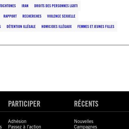
TOCHTONES
IRAN
DROITS DES PERSONNES LGBTI
RAPPORT
RECHERCHES
VIOLENCE SEXUELLE
S
DÉTENTION ILLÉGALE
HOMICIDES ILLÉGAUX
FEMMES ET JEUNES FILLES
PARTICIPER
RÉCENTS
Adhésion
Nouvelles
s
Passez à l’action
Campagnes