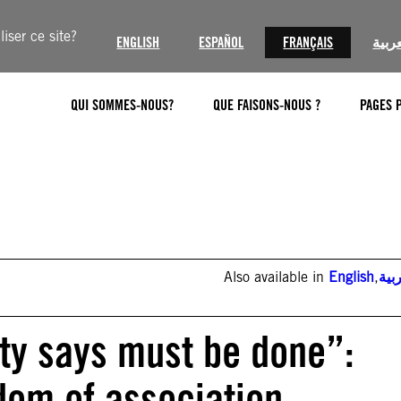
iser ce site?
ENGLISH
ESPAÑOL
FRANÇAIS
عربية
QUI SOMMES-NOUS?
QUE FAISONS-NOUS ?
PAGES 
Also available in
English
,
بية
ty says must be done”:
dom of association