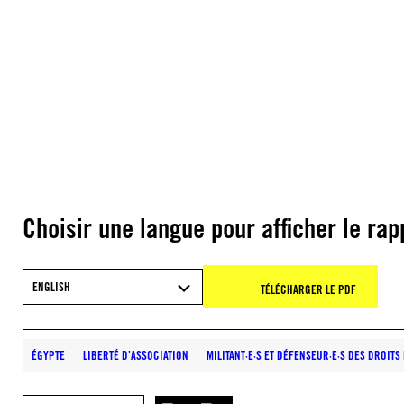
Choisir une langue pour afficher le rap
ENGLISH
TÉLÉCHARGER LE PDF
ÉGYPTE
LIBERTÉ D’ASSOCIATION
MILITANT·E·S ET DÉFENSEUR·E·S DES DROIT