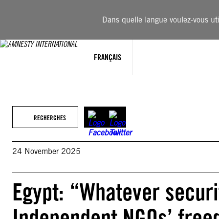
Aller
au
Dans quelle langue voulez-vous util
contenu
FRANÇAIS
RECHERCHES
24 November 2025
Egypt: “Whatever securi
Independent NGOs’ free