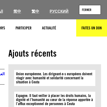
FERMER
ال
简中
繁中
РУССКИЙ
PAYS
PARTICIPER
ACTUALITÉ
FAITES UN DON
RECHERCHER
Ajouts récents
العر
Union européenne. Les dirigeant·e·s européens doivent
réagir avec humanité et solidarité concernant la
situation à Ceuta
Espagne. Il faut veiller à placer les droits humains, la
dignité et l’humanité au cœur de la réponse apportée à
l’afflux exceptionnel de personnes à Ceuta