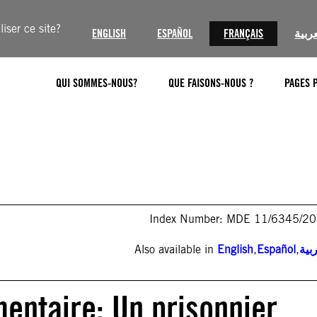
iser ce site?
ENGLISH
ESPAÑOL
FRANÇAIS
عربية
QUI SOMMES-NOUS?
QUE FAISONS-NOUS ?
PAGES 
Index Number: MDE 11/6345/2
Also available in
English
,
Español
,
بية
entaire: Un prisonnier