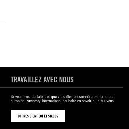
TRAVAILLEZ AVEC NOUS
Si vous avez du talent et que vous êtes passionné-e par les droits
humains, Amnesty International souhaite en savoir plus sur vous.
OFFRES D’EMPLOI ET STAGES