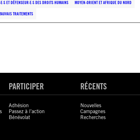
·E·S ET DÉFENSEUR·E·S DES DROITS HUMAINS
MOYEN-ORIENT ET AFRIQUE DU NORD
MAUVAIS TRAITEMENTS
PARTICIPER
RÉCENTS
Adhésion
Nouvelles
s
Passez à l’action
Campagnes
Bénévolat
Recherches