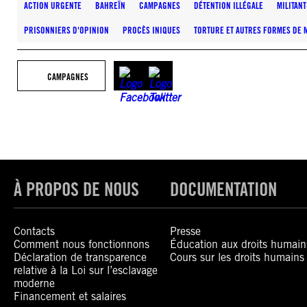
ACTION URGENTE
BAHREÏN
CAMPAGNES
DÉTENTION ILLÉGALE
MILITANT
PRISONNIERS D'OPINION
PROCÈS INIQUES
TORTURE ET AUTRES FORMES DE 
CAMPAGNES
À PROPOS DE NOUS
DOCUMENTATION
Contacts
Presse
Comment nous fonctionnons
Éducation aux droits humain
Déclaration de transparence
Cours sur les droits humains
relative à la Loi sur l’esclavage
moderne
Financement et salaires