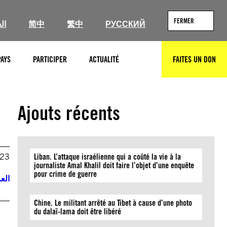
FERMER
ال
简中
繁中
РУССКИЙ
PAYS
PARTICIPER
ACTUALITÉ
FAITES UN DON
RECHERCHER
Ajouts récents
023
Liban. L’attaque israélienne qui a coûté la vie à la
journaliste Amal Khalil doit faire l’objet d’une enquête
pour crime de guerre
العر
Chine. Le militant arrêté au Tibet à cause d’une photo
du dalaï-lama doit être libéré