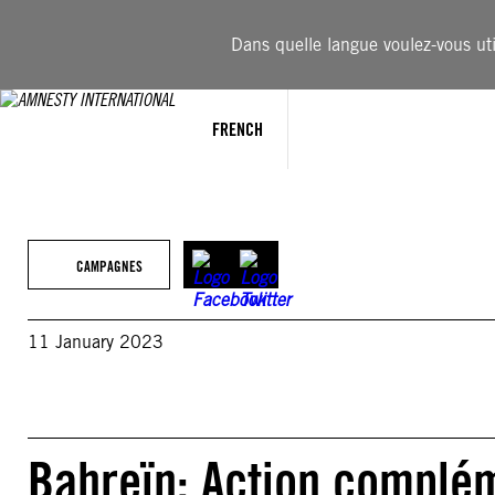
Aller
au
Dans quelle langue voulez-vous util
contenu
FRENCH
CAMPAGNES
11 January 2023
Bahreïn: Action complém