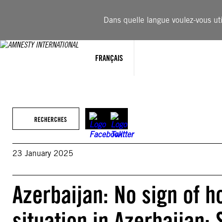
Aller
au
Dans quelle langue voulez-vous util
contenu
FRANÇAIS
RECHERCHES
23 January 2025
Azerbaijan: No sign of h
situation in Azerbaijan: