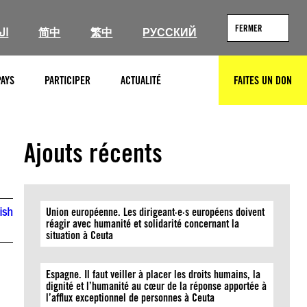
FERMER
ال
简中
繁中
РУССКИЙ
PAYS
PARTICIPER
ACTUALITÉ
FAITES UN DON
RECHERCHER
Ajouts récents
ish
Union européenne. Les dirigeant·e·s européens doivent
réagir avec humanité et solidarité concernant la
situation à Ceuta
Espagne. Il faut veiller à placer les droits humains, la
dignité et l’humanité au cœur de la réponse apportée à
l’afflux exceptionnel de personnes à Ceuta