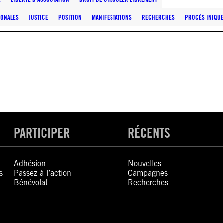
IONALES
JUSTICE
POSITION
MANIFESTATIONS
RECHERCHES
PROCÈS INIQU
PARTICIPER
RÉCENTS
Adhésion
Nouvelles
s
Passez à l’action
Campagnes
Bénévolat
Recherches