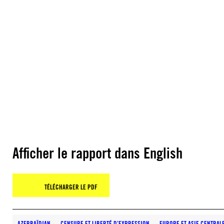
Afficher le rapport dans English
TÉLÉCHARGER LE PDF
AZERBAÏDJAN
CENSURE ET LIBERTÉ D’EXPRESSION
EUROPE ET ASIE CENTRAL