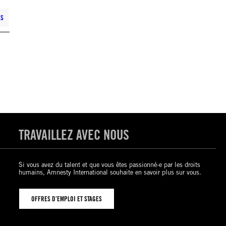
ES
TRAVAILLEZ AVEC NOUS
Si vous avez du talent et que vous êtes passionné-e par les droits
humains, Amnesty International souhaite en savoir plus sur vous.
OFFRES D’EMPLOI ET STAGES