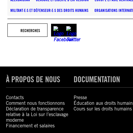
MILITANT·E·S ET DÉFENSEUR·E·S DES DROITS HUMAINS
ORGANISATIONS INTERNAT
RECHERCHES
À PROPOS DE NOUS
DOCUMENTATION
Contacts
Presse
Comment nous fonctionnons
Éducation aux droits humain
Déclaration de transparence
Cours sur les droits humains
relative à la Loi sur l’esclavage
moderne
Financement et salaires