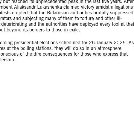
 but reached its unprecedented peak in the last five years. After
umbent Aliaksandr Lukashenka claimed victory amidst allegations 
rotests erupted that the Belarusian authorities brutally suppressed
ators and subjecting many of them to torture and other ill-
deteriorating and the authorities have deployed every tool at thei
ut beyond its borders to those in exile.
pcoming presidential elections scheduled for 26 January 2025. As
es at the polling stations, they will do so in an atmosphere
d conscious of the dire consequences for those who express that
dership.