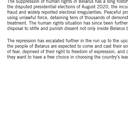
The suppression of human rights in Belarus has a long history
the disputed presidential elections of August 2020, the inc
fraud and widely reported electoral irregularities. Peaceful p
using unlawful force, detaining tens of thousands of demonstr
treatment. The human rights situation has since been further 
disposal to stifle and punish dissent not only inside Belarus b
The repression has escalated further in the run up to the u
the people of Belarus are expected to come and cast their vot
of fear, deprived of their right to freedom of expression, an
they want to have a free choice in choosing the country’s lea