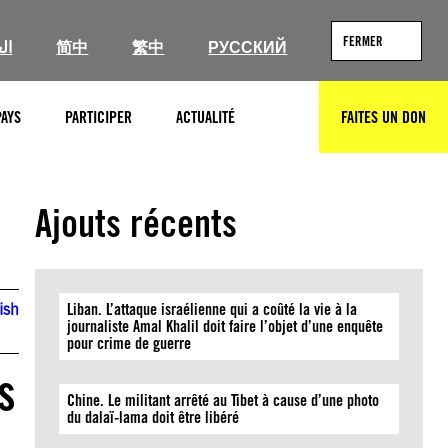
FERMER
ال
简中
繁中
РУССКИЙ
PAYS
PARTICIPER
ACTUALITÉ
FAITES UN DON
RECHERCHER
Ajouts récents
ish
Liban. L’attaque israélienne qui a coûté la vie à la
journaliste Amal Khalil doit faire l’objet d’une enquête
pour crime de guerre
s
Chine. Le militant arrêté au Tibet à cause d’une photo
du dalaï-lama doit être libéré