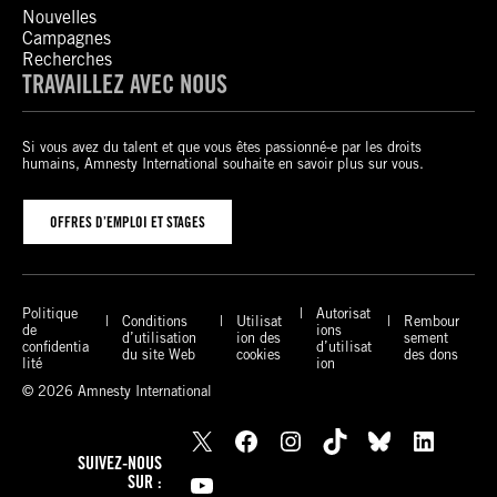
Nouvelles
Campagnes
Recherches
TRAVAILLEZ AVEC NOUS
Si vous avez du talent et que vous êtes passionné-e par les droits
humains, Amnesty International souhaite en savoir plus sur vous.
OFFRES D’EMPLOI ET STAGES
Politique
Autorisat
Conditions
Utilisat
Rembour
de
ions
d’utilisation
ion des
sement
confidentia
d’utilisat
du site Web
cookies
des dons
lité
ion
© 2026 Amnesty International
X
Facebook
Instagram
TikTok
Bluesky
LinkedIn
SUIVEZ-NOUS
YouTube
SUR :