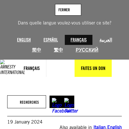
Aller
au
FERMER
contenu
Dans quelle langue voulez-vous utiliser ce site?
ENGLISH
ESPAÑOL
FRANÇAIS
العربية
简中
繁中
РУССКИЙ
FRANÇAIS
FAITES UN DON
RECHERCHES
19 January 2024
Also available in
Italian
,
English