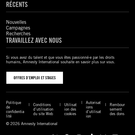
RÉCENTS
Nouvelles
Campagnes
Recherches
TRAVAILLEZ AVEC NOUS
Si vous avez du talent et que vous êtes passionné-e par les droits
humains, Amnesty International souhaite en savoir plus sur vous.
OFFRES D’EMPLOI ET STAGES
Politique
Autorisat
Conditions
Utilisat
Rembour
de
ions
d’utilisation
ion des
sement
confidentia
d’utilisat
du site Web
cookies
des dons
lité
ion
© 2026 Amnesty International