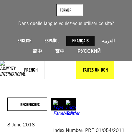
Aller
au
FERMER
contenu
Dans quelle langue voulez-vous utiliser ce site?
ENGLISH
ESPAÑOL
FRANÇAIS
العربية
简中
繁中
РУССКИЙ
FRENCH
FAITES UN DON
RECHERCHES
8 June 2018
Index Number: PRE 01/054/2011