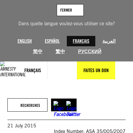
Aller
au
FERMER
contenu
Dans quelle langue voulez-vous utiliser ce site?
ENGLISH
ESPAÑOL
FRANÇAIS
العربية
简中
繁中
РУССКИЙ
FRANÇAIS
FAITES UN DON
RECHERCHES
21 July 2015
Index Number: ASA 35/005/2007