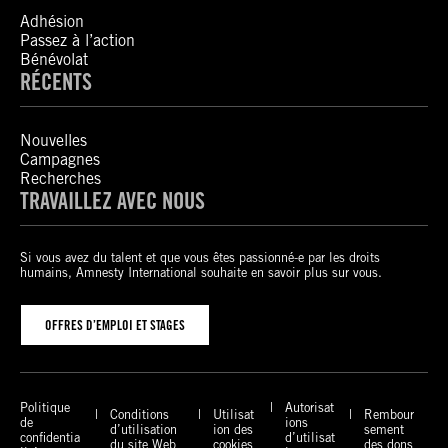
Adhésion
Passez à l’action
Bénévolat
RÉCENTS
Nouvelles
Campagnes
Recherches
TRAVAILLEZ AVEC NOUS
Si vous avez du talent et que vous êtes passionné-e par les droits
humains, Amnesty International souhaite en savoir plus sur vous.
OFFRES D’EMPLOI ET STAGES
Politique
Autorisat
Conditions
Utilisat
Rembour
de
ions
d’utilisation
ion des
sement
confidentia
d’utilisat
du site Web
cookies
des dons