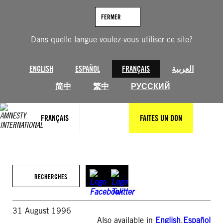
Aller
au
FERMER
contenu
Dans quelle langue voulez-vous utiliser ce site?
ENGLISH
ESPAÑOL
FRANÇAIS
العربية
简中
繁中
РУССКИЙ
FRANÇAIS
FAITES UN DON
RECHERCHES
31 August 1996
Also available in
English
,
Español