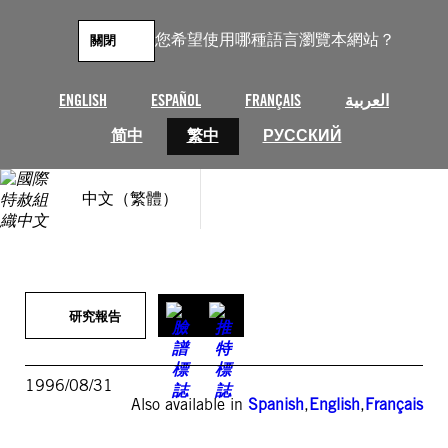
跳
至
您希望使用哪種語言瀏覽本網站？
關閉
主
要
內
ENGLISH
ESPAÑOL
FRANÇAIS
العربية
容
简中
繁中
РУССКИЙ
中文（繁體）
研究報告
1996/08/31
Also available in
Spanish
,
English
,
Français