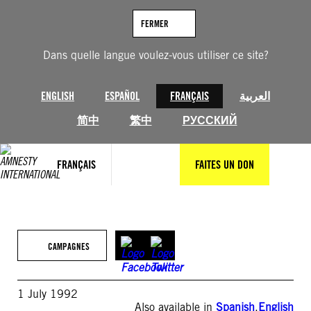
Aller
au
FERMER
contenu
Dans quelle langue voulez-vous utiliser ce site?
ENGLISH
ESPAÑOL
FRANÇAIS
العربية
简中
繁中
РУССКИЙ
FRANÇAIS
FAITES UN DON
CAMPAGNES
1 July 1992
Also available in
Spanish
,
English