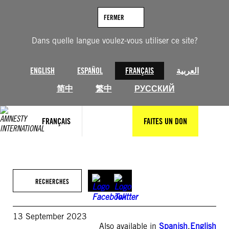
Aller
au
FERMER
contenu
Dans quelle langue voulez-vous utiliser ce site?
ENGLISH
ESPAÑOL
FRANÇAIS
العربية
简中
繁中
РУССКИЙ
FRANÇAIS
FAITES UN DON
RECHERCHES
13 September 2023
Also available in
Spanish
,
English