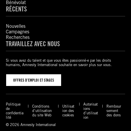
Bénévolat
RÉCENTS
Nouvelles
Campagnes
Recherches
TRAVAILLEZ AVEC NOUS
Si vous avez du talent et que vous êtes passionné-e par les droits
humains, Amnesty International souhaite en savoir plus sur vous.
OFFRES D’EMPLOI ET STAGES
Politique
Autorisat
Conditions
Utilisat
Rembour
de
ions
d’utilisation
ion des
sement
confidentia
d’utilisat
du site Web
cookies
des dons
lité
ion
© 2026 Amnesty International