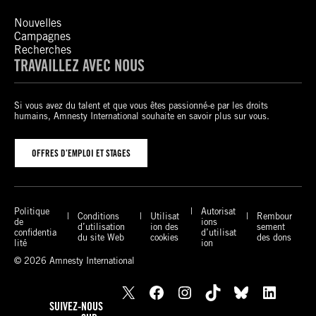
Nouvelles
Campagnes
Recherches
TRAVAILLEZ AVEC NOUS
Si vous avez du talent et que vous êtes passionné-e par les droits
humains, Amnesty International souhaite en savoir plus sur vous.
OFFRES D’EMPLOI ET STAGES
Politique
Autorisat
Conditions
Utilisat
Rembour
de
ions
d’utilisation
ion des
sement
confidentia
d’utilisat
du site Web
cookies
des dons
lité
ion
© 2026 Amnesty International
X
Facebook
Instagram
TikTok
Bluesky
LinkedIn
SUIVEZ-NOUS