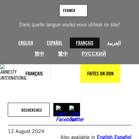
Aller
au
FERMER
contenu
Dans quelle langue voulez-vous utiliser ce site?
ENGLISH
ESPAÑOL
FRANÇAIS
العربية
简中
繁中
РУССКИЙ
FRANÇAIS
FAITES UN DON
RECHERCHES
12 August 2024
Also available in
English
,
Español