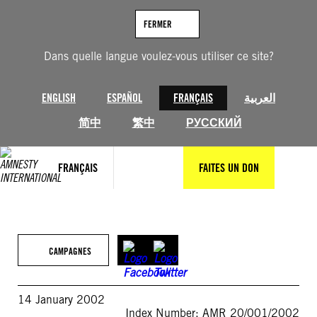
Aller
au
FERMER
contenu
Dans quelle langue voulez-vous utiliser ce site?
ENGLISH
ESPAÑOL
FRANÇAIS
العربية
简中
繁中
РУССКИЙ
FRANÇAIS
FAITES UN DON
CAMPAGNES
14 January 2002
Index Number: AMR 20/001/2002